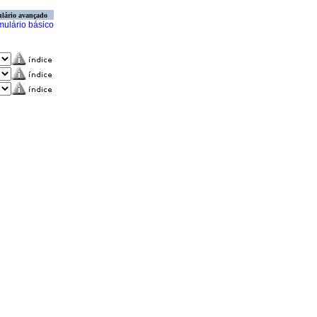
lário avançado
mulário básico