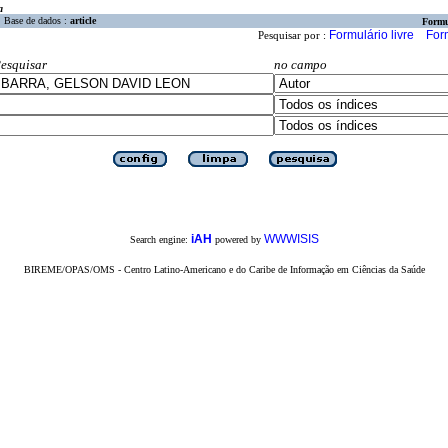
a
Base de dados :
article
Formu
Formulário livre
For
Pesquisar por :
esquisar
no campo
iAH
WWWISIS
Search engine:
powered by
BIREME/OPAS/OMS - Centro Latino-Americano e do Caribe de Informação em Ciências da Saúde