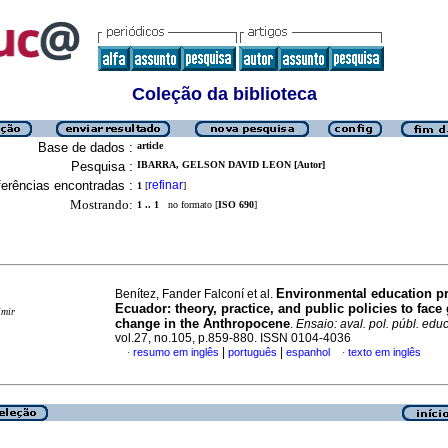
Coleção da biblioteca
Base de dados :
article
Pesquisa :
IBARRA, GELSON DAVID LEON [Autor]
erências encontradas :
refinar
1
[
]
Mostrando:
1 .. 1
no formato [
ISO 690
]
Environmental education p
Benítez, Fander Falconí et al.
Ecuador: theory, practice, and public policies to face
imir
change in the Anthropocene
.
Ensaio: aval. pol. públ. educ
vol.27, no.105, p.859-880. ISSN 0104-4036
|
|
resumo em inglês
português
espanhol
texto em inglês
·
·