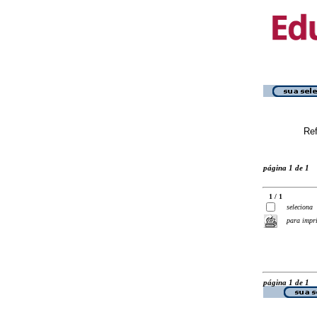
Ref
página 1 de 1
1 / 1
seleciona
para impr
página 1 de 1