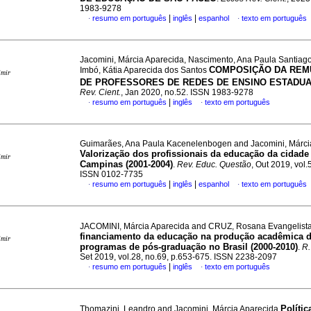
1983-9278
|
|
resumo em português
inglês
espanhol
texto em português
·
·
Jacomini, Márcia Aparecida, Nascimento, Ana Paula Santiag
COMPOSIÇÃO DA RE
Imbó, Kátia Aparecida dos Santos
imir
DE PROFESSORES DE REDES DE ENSINO ESTADUA
Rev. Cient.
, Jan 2020, no.52. ISSN 1983-9278
|
resumo em português
inglês
texto em português
·
·
Guimarães, Ana Paula Kacenelenbogen and Jacomini, Márci
Valorização dos profissionais da educação da cidade
imir
Campinas (2001-2004)
.
Rev. Educ. Questão
, Out 2019, vol.
ISSN 0102-7735
|
|
resumo em português
inglês
espanhol
texto em português
·
·
JACOMINI, Márcia Aparecida and CRUZ, Rosana Evangelist
financiamento da educação na produção acadêmica 
imir
programas de pós-graduação no Brasil (2000-2010)
.
R.
Set 2019, vol.28, no.69, p.653-675. ISSN 2238-2097
|
resumo em português
inglês
texto em português
·
·
Polític
Thomazini, Leandro and Jacomini, Márcia Aparecida