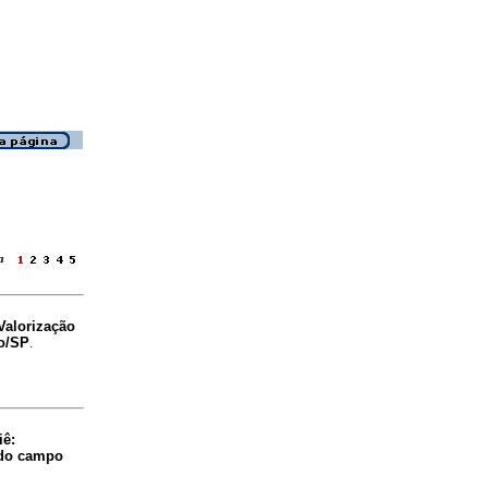
ina
Valorização
no/SP
.
iê:
 do campo