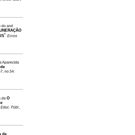
o do and
MUNERAÇÃO
*
IS
.
Eccos
a Aparecida
 de
57, no.54.
O
a da
de
 Educ. Públ.
,
a de