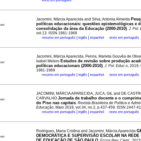
texto em português
·
Pesq
Jacomini, Márcia Aparecida and Silva, Antonia Almeida
políticas educacionais: questões epistemológicas e d
imir
consolidação da área da Educação (2000-2010)
.
J. Pol.
vol.13. ISSN 1981-1969
|
|
resumo em português
inglês
espanhol
texto em português
·
·
Jacomini, Márcia Aparecida, Penna, Marieta Gouvêa de Olivei
Estudos de revisão sobre produção aca
Isabel Melero
imir
políticas educacionais (2000-2010)
.
J. Pol. Educ-s
, 2019,
1981-1969
|
|
resumo em português
inglês
espanhol
texto em português
·
·
JACOMINI, MÁRCIA APARECIDA, JUCA, GIL and DE CASTR
Jornada de trabalho docente e o cumprime
CARVALHO
imir
do Piso nas capitais
.
Revista Brasileira de Política e Admi
Educação
, Maio 2018, vol.34, no.2, p.437-459. ISSN 2447-4
|
|
resumo em português
inglês
espanhol
texto em português
·
·
G
Rodrigues, Maria Cristina and Jacomini, Márcia Aparecida
DEMOCRÁTICA E SUPERVISÃO ESCOLAR NA REDE 
imir
DE EDUCAÇÃO DE SÃO PAULO
.
Eccos Rev. Cient.
, 2023