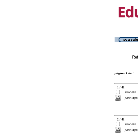
Ref
página 1 de 5
1 / 41
seleciona
para impr
2 / 41
seleciona
para impr