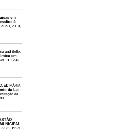
uisas em
esafios à
 Educ-s
, 2019,
ra and Bello,
dêmica em
 vol.13. ISSN
O, EDIMÁRIA
nto da Lei
nistração da
193
ESTÃO
MUNICIPAL
, no.65. ISSN