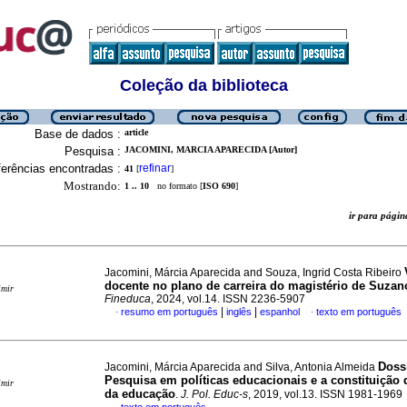
Coleção da biblioteca
Base de dados :
article
Pesquisa :
JACOMINI, MARCIA APARECIDA [Autor]
erências encontradas :
refinar
41
[
]
Mostrando:
1 .. 10
no formato [
ISO 690
]
ir para pág
Jacomini, Márcia Aparecida and Souza, Ingrid Costa Ribeiro
docente no plano de carreira do magistério de Suza
imir
Fineduca
, 2024, vol.14. ISSN 2236-5907
|
|
resumo em português
inglês
espanhol
texto em português
·
·
Doss
Jacomini, Márcia Aparecida and Silva, Antonia Almeida
Pesquisa em políticas educacionais e a constituição
imir
da educação
.
J. Pol. Educ-s
, 2019, vol.13. ISSN 1981-1969