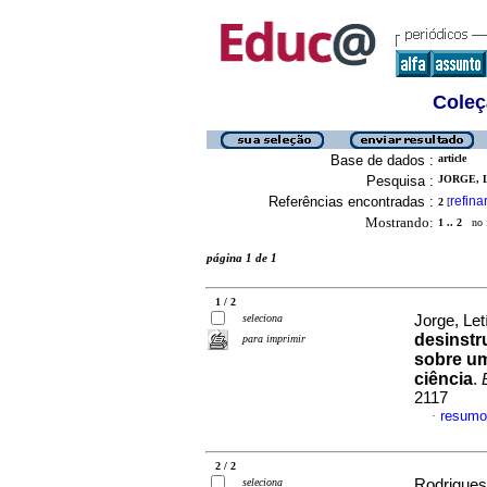
Coleç
Base de dados :
article
Pesquisa :
JORGE, L
Referências encontradas :
refina
2
[
Mostrando:
1 .. 2
no f
página 1 de 1
1 / 2
seleciona
Jorge, Le
desinstr
para imprimir
sobre um
ciência
.
2117
resumo
·
2 / 2
seleciona
Rodrigues,