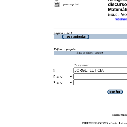
discurso
para imprimir
Matemáti
Educ. Teor
resumo
·
página 1 de 1
Refinar a pesquisa
Base de dados :
article
Pesquisar
1
2
3
Search engin
BIREME/OPAS/OMS - Centro Latino-Am