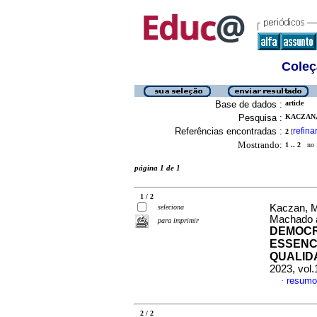
Coleç
Base de dados :
article
Pesquisa :
KACZAN, 
Referências encontradas :
refina
2
[
Mostrando:
1 .. 2
no f
página 1 de 1
1 / 2
Kaczan, Ma
seleciona
Machado a
para imprimir
DEMOCR
ESSENC
QUALID
2023, vol
resumo
·
2 / 2