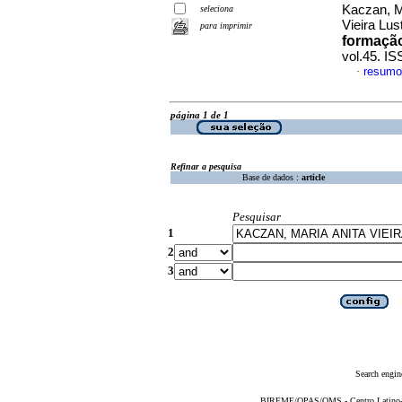
Kaczan, M
seleciona
Vieira Lu
para imprimir
formaçã
vol.45. I
resumo
·
página 1 de 1
Refinar a pesquisa
Base de dados :
article
Pesquisar
1
2
3
Search engin
BIREME/OPAS/OMS - Centro Latino-Am