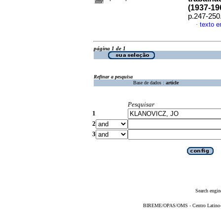
(1937-19
p.247-250
texto 
·
página 1 de 1
Refinar a pesquisa
Base de dados :
article
Pesquisar
1
2
3
Search engin
BIREME/OPAS/OMS - Centro Latino-Am