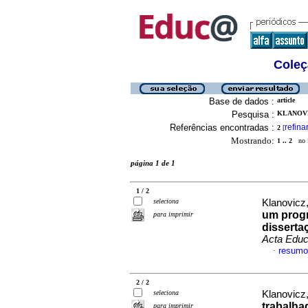
Coleç
Base de dados :
article
Pesquisa :
KLANOVIC
Referências encontradas :
refina
2
[
Mostrando:
1 .. 2
no f
página 1 de 1
1 / 2
seleciona
Klanovicz,
um prog
para imprimir
disserta
Acta Educ
resumo
·
2 / 2
seleciona
Klanovicz
trabalha
para imprimir