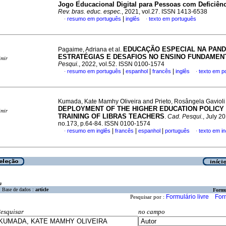
Jogo Educacional Digital para Pessoas com Deficiênc
Rev. bras. educ. espec.
, 2021, vol.27. ISSN 1413-6538
|
resumo em português
inglês
texto em português
·
·
EDUCAÇÃO ESPECIAL NA PAND
Pagaime, Adriana et al.
ESTRATÉGIAS E DESAFIOS NO ENSINO FUNDAMEN
imir
Pesqui.
, 2022, vol.52. ISSN 0100-1574
|
|
|
resumo em português
espanhol
francês
inglês
texto em p
·
·
Kumada, Kate Mamhy Oliveira and Prieto, Rosângela Gavioli
DEPLOYMENT OF THE HIGHER EDUCATION POLICY
imir
TRAINING OF LIBRAS TEACHERS
.
Cad. Pesqui.
, July 20
no.173, p.64-84. ISSN 0100-1574
|
|
|
resumo em inglês
francês
espanhol
português
texto em in
·
·
a
Base de dados :
article
Formu
Formulário livre
For
Pesquisar por :
esquisar
no campo