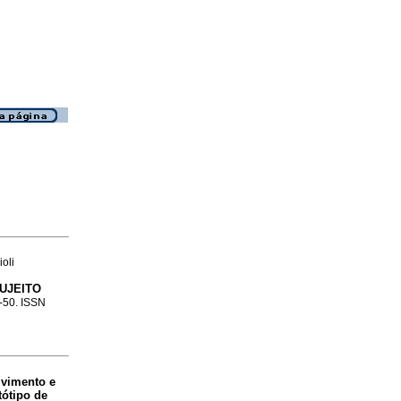
oli
UJEITO
4-50. ISSN
vimento e
tótipo de