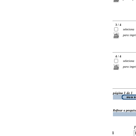
3 / 4
seleciona
para impr
4 / 4
seleciona
para impr
página 1 de 1
Refinar a pesquis
P
1