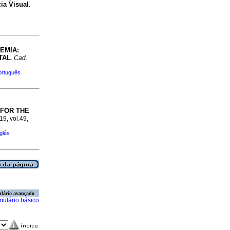
ia Visual
.
EMIA:
TAL
.
Cad.
ortuguês
 FOR THE
19, vol.49,
glês
lário avançado
mulário básico