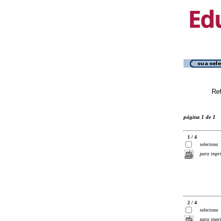
Ref
página 1 de 1
1 / 4
seleciona
para impr
2 / 4
seleciona
para impr