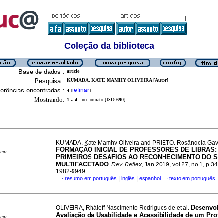
Coleção da biblioteca
Base de dados :
article
Pesquisa :
KUMADA, KATE MAMHY OLIVEIRA [Autor]
erências encontradas :
refinar
4
[
]
Mostrando:
1 .. 4
no formato [
ISO 690
]
KUMADA, Kate Mamhy Oliveira and PRIETO, Rosângela Gavi
FORMAÇÃO INICIAL DE PROFESSORES DE LIBRAS:
imir
PRIMEIROS DESAFIOS AO RECONHECIMENTO DO S
MULTIFACETADO
.
Rev. Reflex
, Jan 2019, vol.27, no.1, p.3
1982-9949
|
|
resumo em português
inglês
espanhol
texto em português
·
·
Desenvol
OLIVEIRA, Rháleff Nascimento Rodrigues de et al.
Avaliação da Usabilidade e Acessibilidade de um Pro
imir