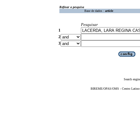
Refinar a pesquisa
Base de dados :
article
Pesquisar
1
2
3
Search engin
BIREME/OPAS/OMS - Centro Latino-Am