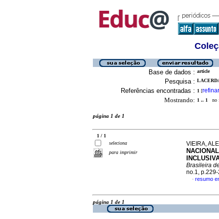
Coleç
Base de dados :
article
Pesquisa :
LACERDA
Referências encontradas :
refina
1
[
Mostrando:
1 .. 1
no f
página 1 de 1
1 / 1
seleciona
VIEIRA, AL
NACIONAL
para imprimir
INCLUSIV
Brasileira d
no.1, p.229
resumo e
·
página 1 de 1