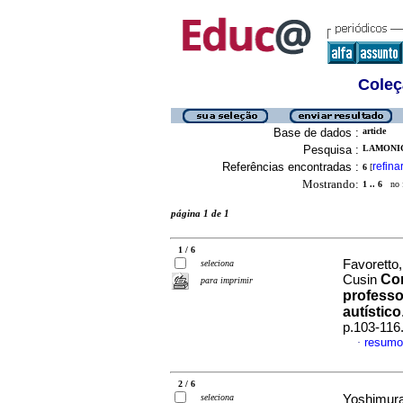
Coleç
Base de dados :
article
Pesquisa :
LAMONICA
Referências encontradas :
refina
6
[
Mostrando:
1 .. 6
no f
página 1 de 1
1 / 6
Favoretto,
seleciona
Co
Cusin
para imprimir
professo
autístico
p.103-116
resumo
·
2 / 6
seleciona
Yoshimura