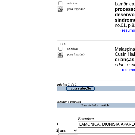
seleciona
Lamônica,
processo
para imprimir
desenvo
síndrom
no.01, p.
resumo
·
6 / 6
Malaspina
seleciona
Hab
Cusin
para imprimir
crianças
educ. esp
resumo
·
página 1 de 1
Refinar a pesquisa
Base de dados :
article
Pesquisar
1
2