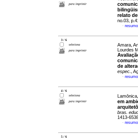
comunica
para imprimir
bilingüi
relato d
no.03, p.
resumo
·
3 / 6
Amara, An
seleciona
Lourdes M
para imprimir
Avaliaçã
comunica
de alter
espec.
, A
resumo
·
4 / 6
seleciona
Lamônica,
em ambie
para imprimir
arquitet
bras. edu
1413-653
resumo
·
5 / 6