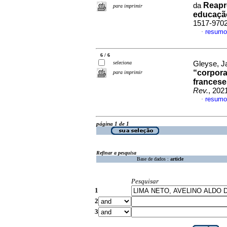
Reapr
da
para imprimir
educação
1517-970
resumo
·
6 / 6
seleciona
Gleyse, J
“corpora
para imprimir
francese
Rev.
, 202
resumo
·
página 1 de 1
Refinar a pesquisa
Base de dados :
article
Pesquisar
1
2
3