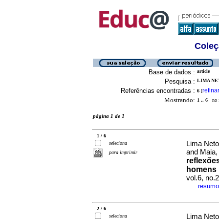
Coleç
Base de dados :
article
Pesquisa :
LIMA NET
Referências encontradas :
refina
6
[
Mostrando:
1 .. 6
no f
página 1 de 1
1 / 6
Lima Neto,
seleciona
and Maia,
para imprimir
reflexõe
homens 
vol.6, no
resumo
·
2 / 6
Lima Neto
seleciona