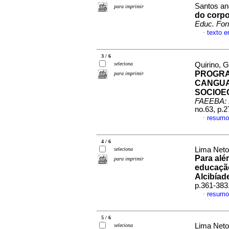
Santos an
para imprimir
do corpo
Educ. For
texto 
·
3 / 6
seleciona
Quirino, G
PROGRA
para imprimir
CANGUA
SOCIOE
FAEEBA: 
no.63, p.
resumo
·
4 / 6
Lima Neto,
seleciona
Para alé
para imprimir
educação
Alcibíad
p.361-383
resumo
·
5 / 6
Lima Neto
seleciona