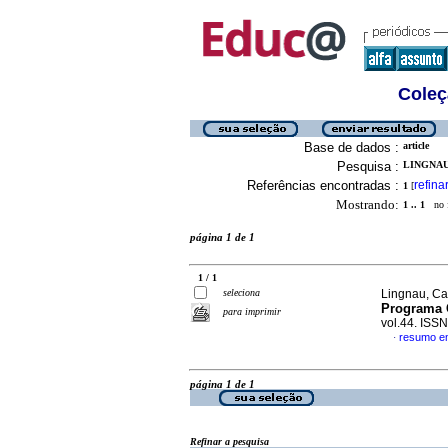
Coleç
Base de dados :
article
Pesquisa :
LINGNAU
Referências encontradas :
refina
1
[
Mostrando:
1 .. 1
no f
página 1 de 1
1 / 1
seleciona
Lingnau, Ca
Programa 
para imprimir
vol.44. ISS
resumo e
·
página 1 de 1
Refinar a pesquisa