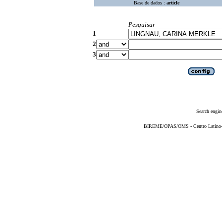
Base de dados :
article
Pesquisar
1
2
3
Search engin
BIREME/OPAS/OMS - Centro Latino-Am