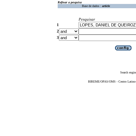
Refinar a pesquisa
Base de dados :
article
Pesquisar
1
2
3
Search engin
BIREME/OPAS/OMS - Centro Latino-Am