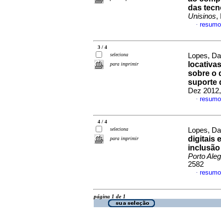
das tecn
Unisinos
,
resumo
·
3 / 4
seleciona
Lopes, Dan
locativa
para imprimir
sobre o d
suporte 
Dez 2012,
resumo
·
4 / 4
seleciona
Lopes, Da
digitais
para imprimir
inclusão
Porto Aleg
2582
resumo
·
página 1 de 1