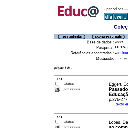
Coleç
Base de dados :
article
Pesquisa :
LOPES, D
Referências encontradas :
refina
4
[
Mostrando:
1 .. 4
no f
página 1 de 1
1 / 4
seleciona
Eggert, E
Passado,
para imprimir
Educaç
p.276-277
texto 
·
2 / 4
seleciona
Lopes, Da
ao compr
para imprimir