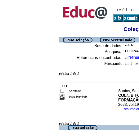
Coleç
Base de dados :
article
Pesquisa :
LUCENA, 
Referências encontradas :
refina
1
[
Mostrando:
1 .. 1
no f
página 1 de 1
1 / 1
Santos, San
seleciona
COL@B FO
para imprimir
FORMAÇÃO
2023, vol.1
resumo e
·
página 1 de 1