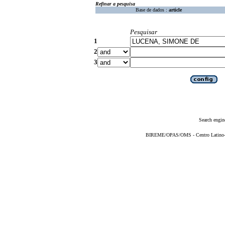
Refinar a pesquisa
Base de dados :
article
Pesquisar
1
2
3
Search engin
BIREME/OPAS/OMS - Centro Latino-Am