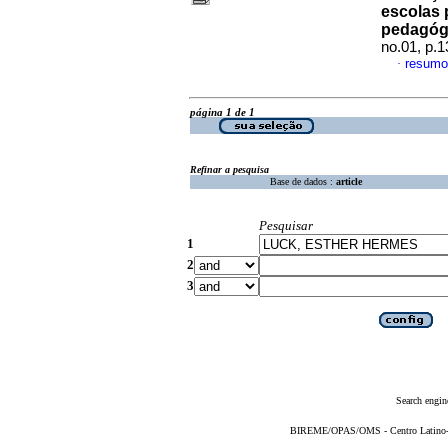
escolas p
pedagógi
no.01, p.
resumo
·
página 1 de 1
Refinar a pesquisa
Base de dados :
article
Pesquisar
1
2
3
Search engin
BIREME/OPAS/OMS - Centro Latino-Am