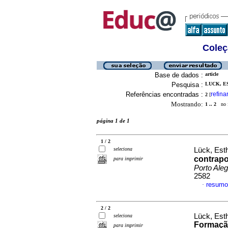
Coleç
Base de dados :
article
Pesquisa :
LUCK, E
Referências encontradas :
refina
2
[
Mostrando:
1 .. 2
no f
página 1 de 1
1 / 2
seleciona
Lück, Est
contrapo
para imprimir
Porto Aleg
2582
resumo
·
2 / 2
Lück, Est
seleciona
Formação
para imprimir