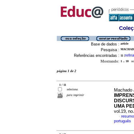
Coleç
Base de dados :
article
Pesquisa :
MACHADO
Referências encontradas :
refina
11
[
Mostrando:
1 .. 10
no 
página 1 de 2
1 / 11
seleciona
Machado J
IMPREN
para imprimir
DISCURS
UMA PE
vol.19, n
resumo
·
português