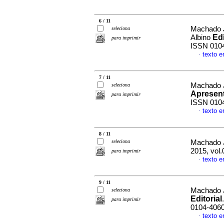
6 / 11
Machado J
seleciona
Edi
Albino
para imprimir
ISSN 010
texto 
·
7 / 11
Machado J
seleciona
Apresen
para imprimir
ISSN 010
texto 
·
8 / 11
seleciona
Machado J
2015, vol
para imprimir
texto 
·
9 / 11
Machado J
seleciona
Editorial
para imprimir
0104-406
texto 
·