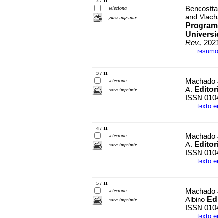
2 / 11
Bencostta
seleciona
and Macha
para imprimir
Program
Universi
Rev.
, 202
resumo
·
3 / 11
Machado J
seleciona
Editori
A.
para imprimir
ISSN 010
texto 
·
4 / 11
Machado J
seleciona
Editori
A.
para imprimir
ISSN 010
texto 
·
5 / 11
Machado J
seleciona
Edi
Albino
para imprimir
ISSN 010
texto 
·