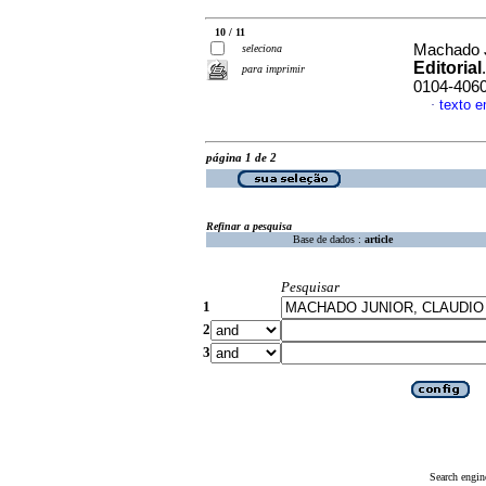
10 / 11
Machado J
seleciona
Editorial
para imprimir
0104-406
texto 
·
página 1 de 2
Refinar a pesquisa
Base de dados :
article
Pesquisar
1
2
3
Search engin