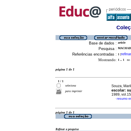
Coleç
Base de dados :
article
Pesquisa :
MACHADO
Referências encontradas :
refina
1
[
Mostrando:
1 .. 1
no f
página 1 de 1
1 / 1
seleciona
Souza, Mari
escolar: s
para imprimir
1989, vol.1
resumo e
·
página 1 de 1
Refinar a pesquisa