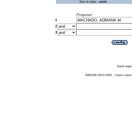
Base de dados :
article
Pesquisar
1
2
3
Search engin
BIREME/OPAS/OMS - Centro Latino-Am