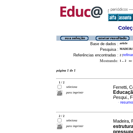
Coleç
Base de dados :
article
Pesquisa :
MADEIRA,
Referências encontradas :
refina
2
[
Mostrando:
1 .. 2
no f
página 1 de 1
1 / 2
Ferretti, 
seleciona
Educação
para imprimir
Pesqui.
, 
resumo
·
2 / 2
seleciona
Madeira, F
estrutur
para imprimir
pressupo