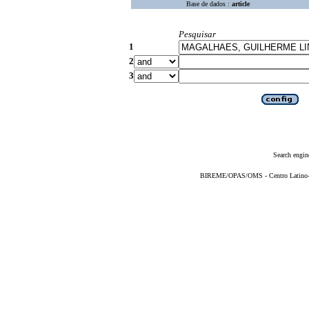
Base de dados :
article
Pesquisar
1
2
3
Search engin
BIREME/OPAS/OMS - Centro Latino-Am