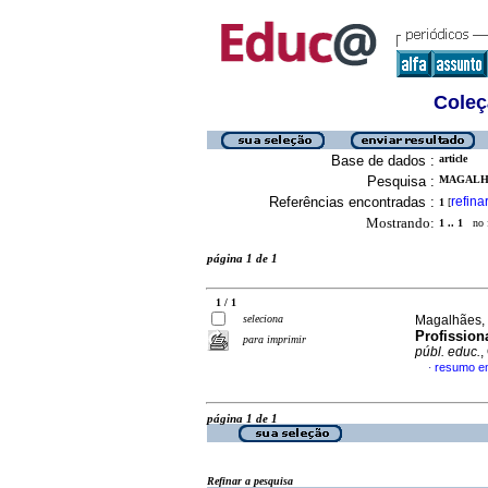
Coleç
Base de dados :
article
Pesquisa :
MAGALHA
Referências encontradas :
refina
1
[
Mostrando:
1 .. 1
no f
página 1 de 1
1 / 1
seleciona
Magalhães, 
Profission
para imprimir
públ. educ.
,
resumo e
·
página 1 de 1
Refinar a pesquisa