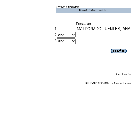
Refinar a pesquisa
Base de dados :
article
Pesquisar
1
2
3
Search engin
BIREME/OPAS/OMS - Centro Latino-Am