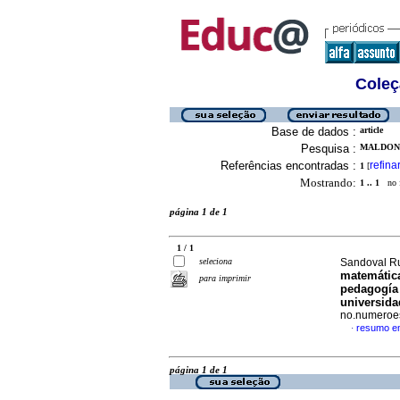
Coleç
Base de dados :
article
Pesquisa :
MALDONA
Referências encontradas :
refina
1
[
Mostrando:
1 .. 1
no f
página 1 de 1
1 / 1
seleciona
Sandoval Rub
matemática
para imprimir
pedagogía 
universida
no.numeroes
resumo e
·
página 1 de 1