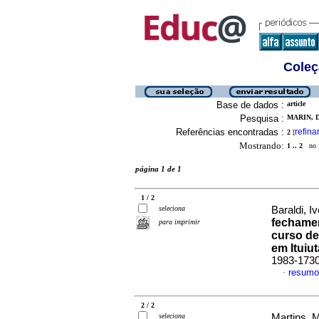
Coleç
Base de dados :
article
Pesquisa :
MARIN, 
Referências encontradas :
refina
2
[
Mostrando:
1 .. 2
no f
página 1 de 1
1 / 2
seleciona
Baraldi, I
fechamen
para imprimir
curso de
em Ituiu
1983-173
resumo
·
2 / 2
seleciona
Martins, 