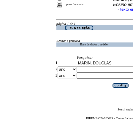
Ensino em
para imprimir
texto 
·
página 1 de 1
Refinar a pesquisa
Base de dados :
article
Pesquisar
1
2
3
Search engin
BIREME/OPAS/OMS - Centro Latino-Am