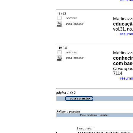
·
9 / 13
seleciona
Martinazz
educação
para imprimir
vol.31, n
resumo
·
10 / 13
seleciona
Martinazz
conhecim
para imprimir
com bas
Contrapon
7114
resumo
·
página 1 de 2
Refinar a pesquisa
Base de dados :
article
Pesquisar