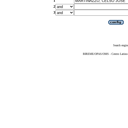
1
2
3
Search engin
BIREME/OPAS/OMS - Centro Latino-Am