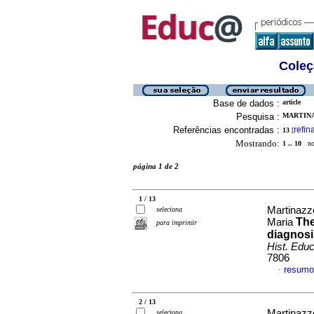
Coleç
Base de dados :
article
Pesquisa :
MARTINA
Referências encontradas :
refin
13
[
Mostrando:
1 .. 10
no 
página 1 de 2
1 / 13
Martinazzo
seleciona
The
Maria
para imprimir
diagnosi
Hist. Educ
7806
resumo
·
2 / 13
Martinazz
seleciona