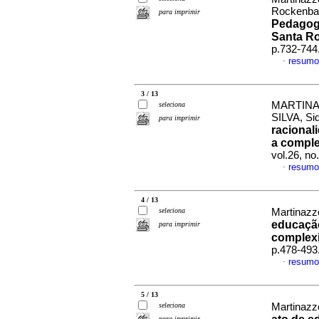
Rockenbac
para imprimir
Pedagogi
Santa R
p.732-744
resumo
·
3 / 13
MARTINAZ
seleciona
SILVA, Sid
para imprimir
racional
a comple
vol.26, n
resumo
·
4 / 13
seleciona
Martinazz
educação
para imprimir
complex
p.478-493
resumo
·
5 / 13
seleciona
Martinazz
para imprimir