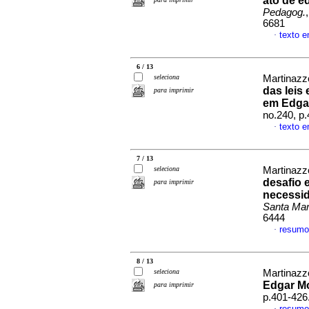
ato de e
Pedagog.
6681
texto 
·
6 / 13
seleciona
Martinazz
das leis
para imprimir
em Edga
no.240, p
texto 
·
7 / 13
seleciona
Martinazz
desafio 
para imprimir
necessid
Santa Mar
6444
resumo
·
8 / 13
seleciona
Martinazz
Edgar M
para imprimir
p.401-426
resumo