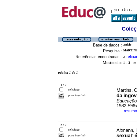
Coleç
Base de dados :
article
Pesquisa :
MARTINS
Referências encontradas :
refina
2
[
Mostrando:
1 .. 2
no f
página 1 de 1
1 / 2
seleciona
Martins, 
da ingov
para imprimir
Educação 
1982-596
resumo
·
2 / 2
seleciona
Altmann, 
sexual: 
para imprimir