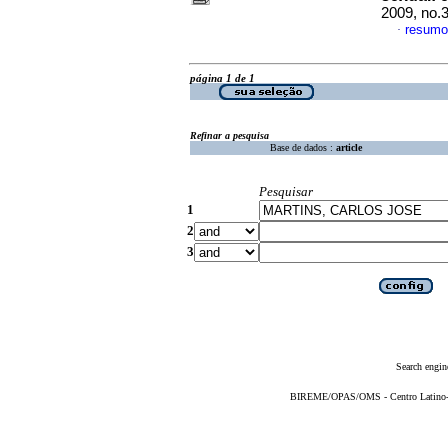
2009, no.
resumo
·
página 1 de 1
Refinar a pesquisa
Base de dados :
article
Pesquisar
1
2
3
Search engin
BIREME/OPAS/OMS - Centro Latino-Am