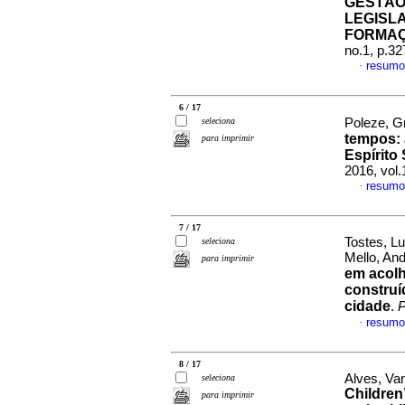
GESTÃO
LEGISL
FORMA
no.1, p.3
resumo
·
6 / 17
seleciona
Poleze, Gr
tempos: 
para imprimir
Espírito
2016, vol.
resumo
·
7 / 17
Tostes, L
seleciona
Mello, An
para imprimir
em acolh
construí
cidade
.
P
resumo
·
8 / 17
Alves, Va
seleciona
Children’
para imprimir