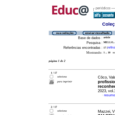
Coleç
Base de dados :
article
Pesquisa :
MELLO, A
Referências encontradas :
refin
17
[
Mostrando:
1 .. 10
no 
página 1 de 2
1 / 17
seleciona
Côco, Val
profissi
para imprimir
reconhec
2023, vol
resumo
·
2 / 17
seleciona
Mazzei, Vi