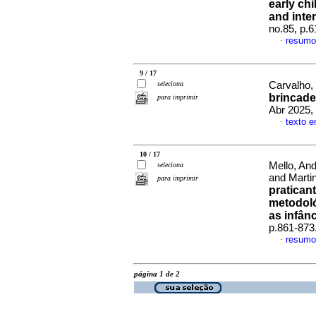
early ch
and inte
no.85, p.
resumo
·
9 / 17
seleciona
Carvalho, 
brincade
para imprimir
Abr 2025,
texto 
·
10 / 17
Mello, An
seleciona
and Marti
para imprimir
pratican
metodol
as infân
p.861-873
resumo
·
página 1 de 2