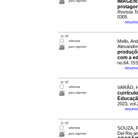
IMAGENS
para imprimir
protagon
Revista T
0305
resumo
·
3 / 17
Mello, And
seleciona
Alexandre
para imprimir
produçõe
com a ed
no.64. IS
resumo
·
4 / 17
seleciona
VARÃO, Ha
currícul
para imprimir
Educação
2023, vol
resumo
·
5 / 17
SOUZA, F
seleciona
Del Rio a
para imprimir