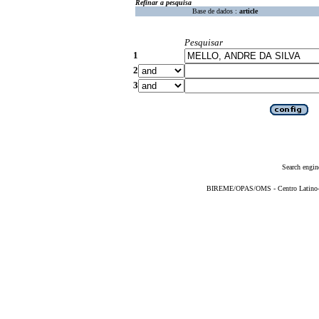
Refinar a pesquisa
Base de dados :
article
Pesquisar
1
2
3
Search engin
BIREME/OPAS/OMS - Centro Latino-Am