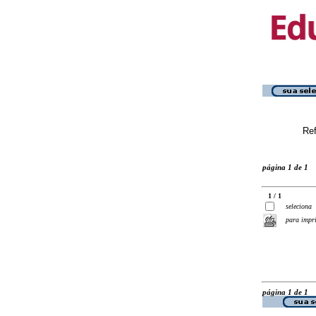
Ref
página 1 de 1
1 / 1
seleciona
para impr
página 1 de 1