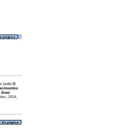
O
o Seithi
hecimentos
e duas
duc.
, 2024,