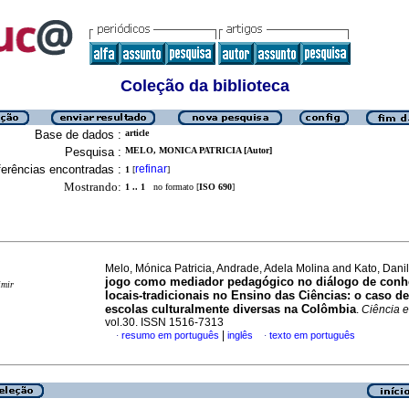
Coleção da biblioteca
Base de dados :
article
Pesquisa :
MELO, MONICA PATRICIA [Autor]
erências encontradas :
refinar
1
[
]
Mostrando:
1 .. 1
no formato [
ISO 690
]
Melo, Mónica Patricia, Andrade, Adela Molina and Kato, Danil
jogo como mediador pedagógico no diálogo de con
imir
locais-tradicionais no Ensino das Ciências: o caso d
escolas culturalmente diversas na Colômbia
.
Ciência e
vol.30. ISSN 1516-7313
|
resumo em português
inglês
texto em português
·
·