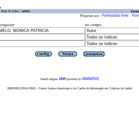
a
Base de dados :
article
Formu
Formulário livre
For
Pesquisar por :
esquisar
no campo
iAH
WWWISIS
Search engine:
powered by
BIREME/OPAS/OMS - Centro Latino-Americano e do Caribe de Informação em Ciências da Saúde