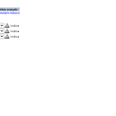
lário avançado
mulário básico