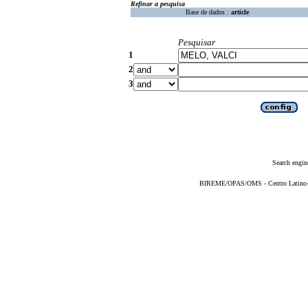
Refinar a pesquisa
Base de dados :
article
Pesquisar
1
2
3
Search engin
BIREME/OPAS/OMS - Centro Latino-Am