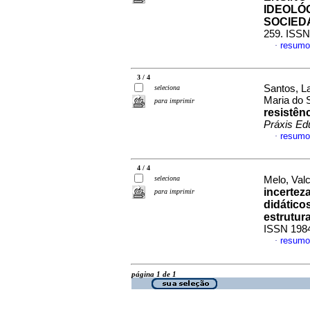
IDEOLÓ
SOCIED
259. ISSN
resumo
·
3 / 4
Santos, La
seleciona
Maria do 
para imprimir
resistên
Práxis Ed
resumo
·
4 / 4
seleciona
Melo, Valc
incertez
para imprimir
didático
estrutura
ISSN 198
resumo
·
página 1 de 1