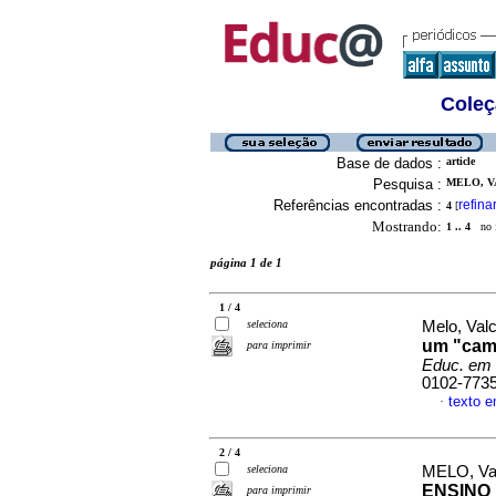
Coleç
Base de dados :
article
Pesquisa :
MELO, VA
Referências encontradas :
refina
4
[
Mostrando:
1 .. 4
no f
página 1 de 1
1 / 4
seleciona
Melo, Valc
um "cam
para imprimir
Educ. em
0102-773
texto 
·
2 / 4
seleciona
MELO, Va
ENSINO 
para imprimir