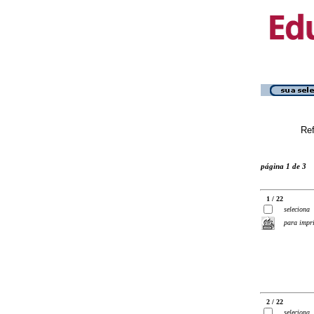
Ref
página 1 de 3
1 / 22
seleciona
para impr
2 / 22
seleciona