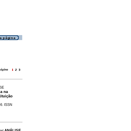
 página
ISE
ia na
ituição
66. ISSN
ANÁLISE
iel