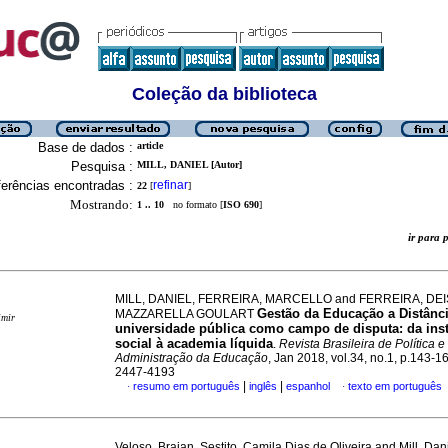
Coleção da biblioteca
Base de dados :
article
Pesquisa :
MILL, DANIEL [Autor]
erências encontradas :
refinar
22
[
]
Mostrando:
1 .. 10
no formato [
ISO 690
]
ir para
MILL, DANIEL, FERREIRA, MARCELLO and FERREIRA, DE
Gestão da Educação a Distânc
MAZZARELLA GOULART
imir
universidade pública como campo de disputa: da inst
social à academia líquida
.
Revista Brasileira de Política e
Administração da Educação
, Jan 2018, vol.34, no.1, p.143-1
2447-4193
|
|
resumo em português
inglês
espanhol
texto em português
·
·
Veloso, Braian, Sestito, Camila Dias de Oliveira and Mill, Dan