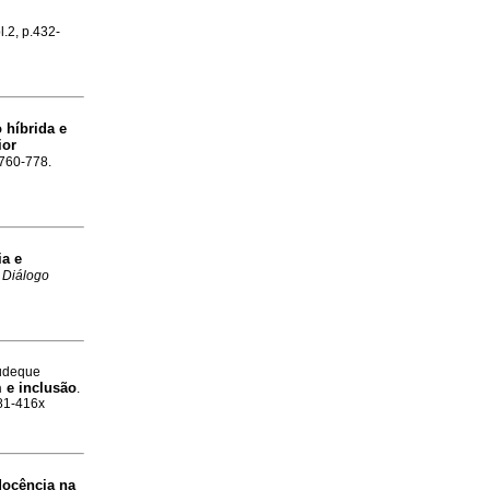
l.2, p.432-
 híbrida e
ior
.760-778.
ia e
 Diálogo
Dudeque
 e inclusão
.
981-416x
docência na