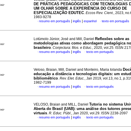
DE PRÁTICAS PEDAGÓGICAS COM TECNOLOGIAS DI
imir
UM OLHAR SOBRE A EXPERIÊNCIA DO CURSO DE
ESPECIALIZAÇÃO EDUTEC
.
Eccos Rev. Cient.
, 2023, no
1983-9278
|
|
resumo em português
inglês
espanhol
texto em português
·
·
Reflexões sobre as
Lotúmolo Júnior, José and Mill, Daniel
metodologias ativas como abordagem pedagógica no
imir
brasileiro
.
Conjectura: filos. e Educ.
, 2020, vol.25. ISSN 21
|
resumo em português
inglês
texto em português
·
·
Docê
Veloso, Braian, Mill, Daniel and Monteiro, Maria Iolanda
educação a distância e tecnologias digitais: um estu
imir
bibliométrico
.
Rev. Elet. Educ.
, Jan 2019, vol.13, no.1, p.3
1982-7199
|
resumo em português
inglês
texto em português
·
·
Tutoria no sistema Uni
VELOSO, Braian and MILL, Daniel
Aberta do Brasil (UAB): uma análise dos tutores prese
imir
virtuais
.
R. Educ. Públ.
, Jan 2020, vol.29. ISSN 2238-2097
|
resumo em português
inglês
texto em português
·
·