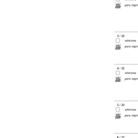
para impr
3 / 22
seleciona
para impr
4 / 22
seleciona
para impr
5 / 22
seleciona
para impr
6 / 22