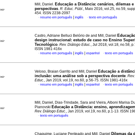
Educação a Distância: cenários, dilemas e
Mill, Daniel.
perspectivas
.
R. Educ. Públ.
, Maio 2016, vol.25, no.59, supp
imir
454. ISSN 2238-2097
|
resumo em português
inglês
texto em português
·
·
Educação
Castro, Adriane Belluci Belório de and Mill, Daniel
design instrucional: estudo de caso no Ensino Super
imir
Tecnológico
.
Rev. Diálogo Educ.
, Jul 2018, vol.18, no.58, p
ISSN 1981-416x
|
|
resumo em português
inglês
espanhol
texto em português
·
·
Educação a distânc
Veloso, Braian Garrito and Mill, Daniel
inclusão: uma análise sob a perspectiva docente
.
Rev.
imir
Educ.
, Jan 2019, vol.19, no.60, p.56-75. ISSN 1981-416x
|
|
resumo em português
inglês
espanhol
texto em português
·
·
Mill, Daniel, Dias-Trindade, Sara and Vieira, Alboni Marisa 
Educação a Distância: ensino, aprendizagem
Pianovski
imir
Rev. Diálogo Educ.
, Jan 2019, vol.19, no.60, p.1-13. ISSN 1
texto em português
·
Dilemas da 
Chaquime, Luciane Penteado and Mill, Daniel