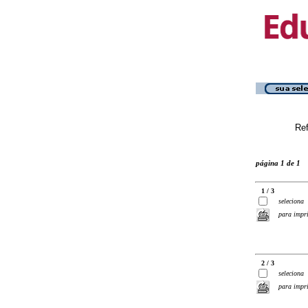
Ref
página 1 de 1
1 / 3
seleciona
para impr
2 / 3
seleciona
para impr