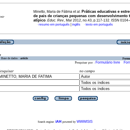
Práticas educativas e estre
Minetto, Maria de Fátima et al.
de pais de crianças pequenas com desenvolvimento t
imir
atípico
.
Educ. Rev.
, Mar 2012, no.43, p.117-132. ISSN 0104
|
resumo em português
inglês
texto em português
·
·
a
Base de dados :
article
Formu
Formulário livre
For
Pesquisar por :
esquisar
no campo
iAH
WWWISIS
Search engine:
powered by