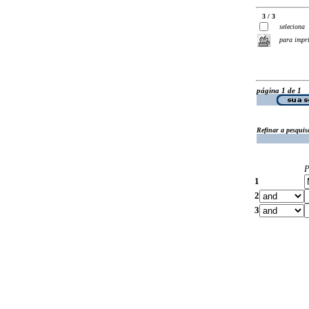
3 / 3
seleciona
para impr
página 1 de 1
Refinar a pesquis
P
1
2
3