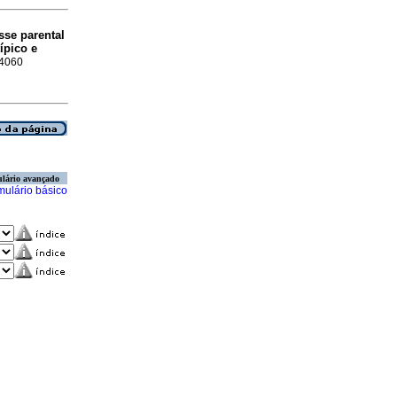
sse parental
ípico e
-4060
lário avançado
mulário básico