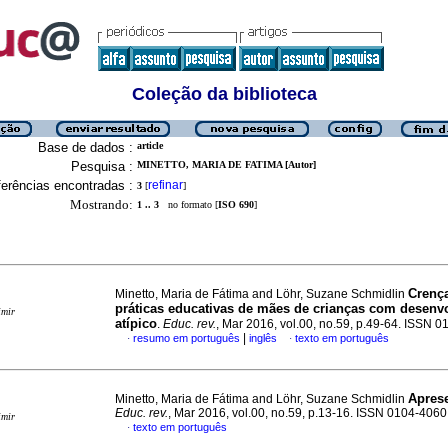
Coleção da biblioteca
Base de dados :
article
Pesquisa :
MINETTO, MARIA DE FATIMA [Autor]
erências encontradas :
refinar
3
[
]
Mostrando:
1 .. 3
no formato [
ISO 690
]
Crenç
Minetto, Maria de Fátima and Löhr, Suzane Schmidlin
práticas educativas de mães de crianças com desenv
imir
atípico
.
Educ. rev.
, Mar 2016, vol.00, no.59, p.49-64. ISSN 
|
resumo em português
inglês
texto em português
·
·
Apres
Minetto, Maria de Fátima and Löhr, Suzane Schmidlin
Educ. rev.
, Mar 2016, vol.00, no.59, p.13-16. ISSN 0104-4060
imir
texto em português
·