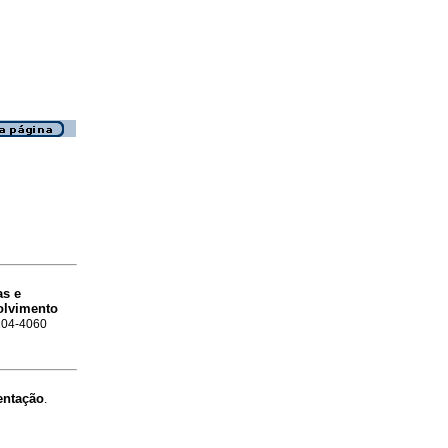
as e
olvimento
0104-4060
entação
.