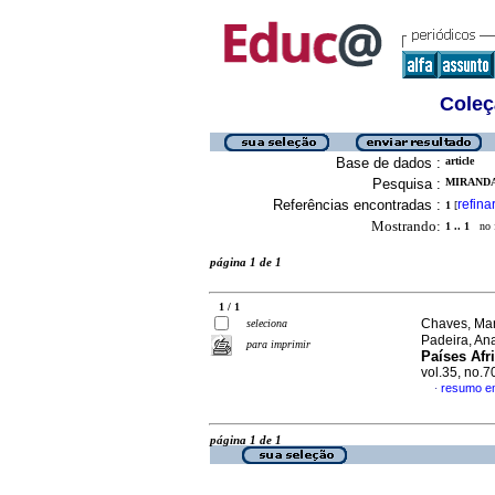
Coleç
Base de dados :
article
Pesquisa :
MIRANDA
Referências encontradas :
refina
1
[
Mostrando:
1 .. 1
no f
página 1 de 1
1 / 1
Chaves, Mar
seleciona
Padeira, An
para imprimir
Países Afr
vol.35, no.
resumo e
·
página 1 de 1