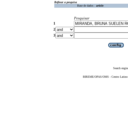
Refinar a pesquisa
Base de dados :
article
Pesquisar
1
2
3
Search engin
BIREME/OPAS/OMS - Centro Latino-Am