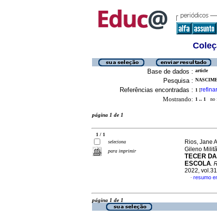
Coleç
Base de dados :
article
Pesquisa :
NASCIME
Referências encontradas :
refina
1
[
Mostrando:
1 .. 1
no f
página 1 de 1
1 / 1
Rios, Jane 
seleciona
Gileno Milit
para imprimir
TECER DA
ESCOLA
.
R
2022, vol.3
resumo e
·
página 1 de 1