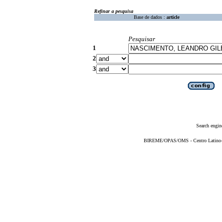
Refinar a pesquisa
Base de dados :
article
Pesquisar
1
2
3
Search engin
BIREME/OPAS/OMS - Centro Latino-Am