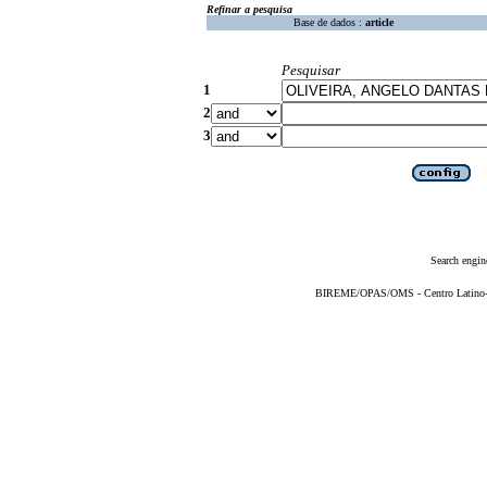
Refinar a pesquisa
Base de dados :
article
Pesquisar
1
2
3
Search engin
BIREME/OPAS/OMS - Centro Latino-Am