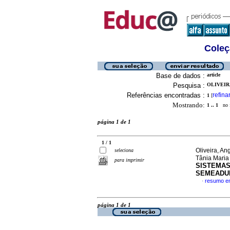
Coleç
Base de dados :
article
Pesquisa :
OLIVEIR
Referências encontradas :
refina
1
[
Mostrando:
1 .. 1
no f
página 1 de 1
1 / 1
Oliveira, A
seleciona
Tânia Mari
para imprimir
SISTEMAS
SEMEADU
resumo e
·
página 1 de 1