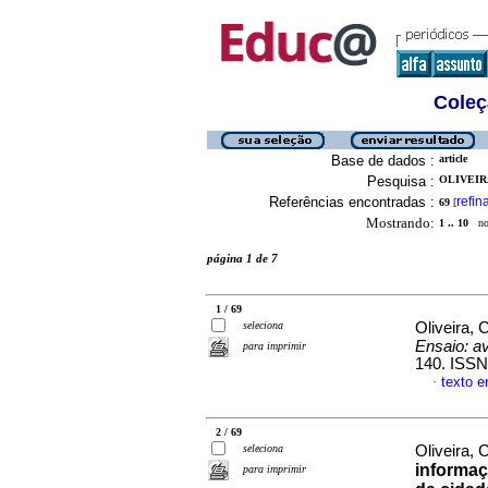
Coleç
Base de dados :
article
Pesquisa :
OLIVEIR
Referências encontradas :
refin
69
[
Mostrando:
1 .. 10
no 
página 1 de 7
1 / 69
seleciona
Oliveira, 
Ensaio: av
para imprimir
140. ISSN
texto 
·
2 / 69
seleciona
Oliveira, 
informaç
para imprimir