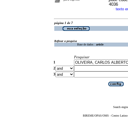
4036
texto 
·
página 1 de 7
Refinar a pesquisa
Base de dados :
article
Pesquisar
1
2
3
Search engin
BIREME/OPAS/OMS - Centro Latino-Am