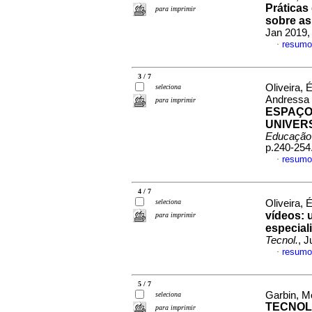
Práticas
para imprimir
sobre as
Jan 2019,
resumo
·
3 / 7
Oliveira, 
seleciona
Andressa 
para imprimir
ESPAÇOS
UNIVER
Educação
p.240-254
resumo
·
4 / 7
seleciona
Oliveira, 
vídeos: 
para imprimir
especial
Tecnol.
, J
resumo
·
5 / 7
Garbin, Mô
seleciona
TECNOL
para imprimir