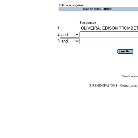
Refinar a pesquisa
Base de dados :
article
Pesquisar
1
2
3
Search engin
BIREME/OPAS/OMS - Centro Latino-Am