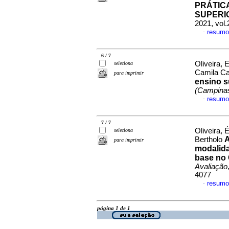
PRÁTIC
SUPERI
2021, vol.
resumo
·
6 / 7
Oliveira, 
seleciona
Camila Ca
para imprimir
ensino s
(Campina
resumo
·
7 / 7
Oliveira,
seleciona
A
Bertholo
para imprimir
modalida
base no 
Avaliação
4077
resumo
·
página 1 de 1