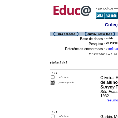
Coleç
Base de dados :
article
Pesquisa :
OLIVEIR
Referências encontradas :
refina
7
[
Mostrando:
1 .. 7
no f
página 1 de 1
1 / 7
seleciona
Oliveira,
de aluno
para imprimir
Survey
T
Sér.-Estud
1982
resumo
·
2 / 7
Garbin, Mô
seleciona