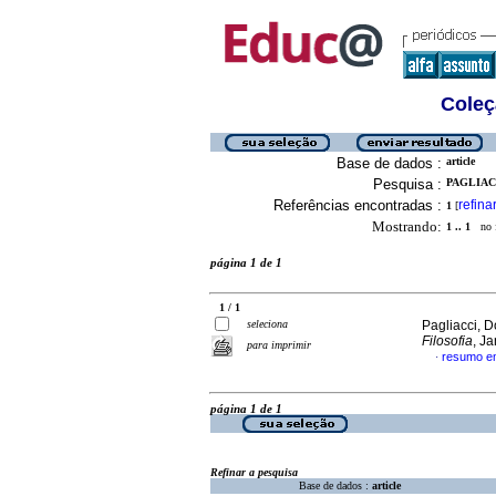
Coleç
Base de dados :
article
Pesquisa :
PAGLIAC
Referências encontradas :
refina
1
[
Mostrando:
1 .. 1
no f
página 1 de 1
1 / 1
seleciona
Pagliacci, D
Filosofia
, J
para imprimir
resumo em
·
página 1 de 1
Refinar a pesquisa
Base de dados :
article