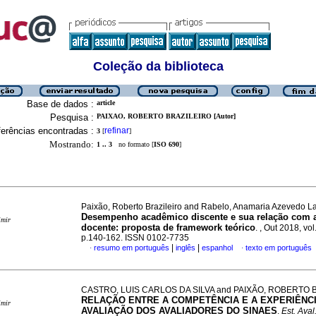
Coleção da biblioteca
Base de dados :
article
Pesquisa :
PAIXAO, ROBERTO BRAZILEIRO [Autor]
erências encontradas :
refinar
3
[
]
Mostrando:
1 .. 3
no formato [
ISO 690
]
Paixão, Roberto Brazileiro and Rabelo, Anamaria Azevedo La
Desempenho acadêmico discente e sua relação com a
imir
docente: proposta de framework teórico
.
, Out 2018, vol
p.140-162. ISSN 0102-7735
|
|
resumo em português
inglês
espanhol
texto em português
·
·
CASTRO, LUIS CARLOS DA SILVA and PAIXÃO, ROBERTO 
RELAÇÃO ENTRE A COMPETÊNCIA E A EXPERIÊNC
imir
AVALIAÇÃO DOS AVALIADORES DO SINAES
.
Est. Aval