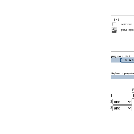
3 / 3
seleciona
para impr
página 1 de 1
Refinar a pesquis
P
1
2
3