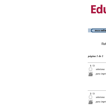
Ref
página 1 de 1
1 / 3
seleciona
para impr
2 / 3
seleciona
para impr