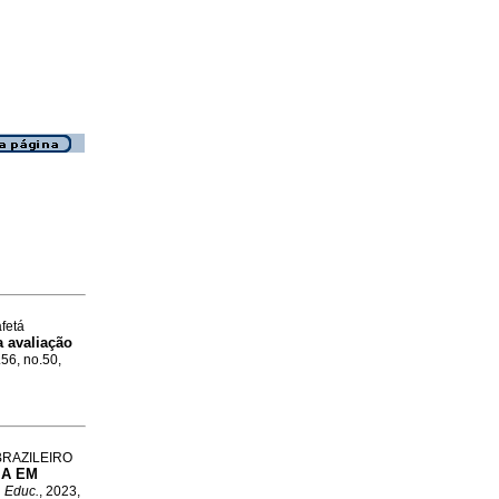
fetá
 avaliação
.56, no.50,
BRAZILEIRO
IA EM
. Educ.
, 2023,