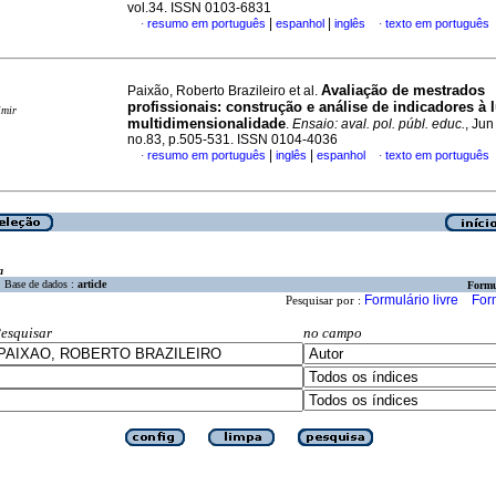
vol.34. ISSN 0103-6831
|
|
resumo em português
espanhol
inglês
texto em português
·
·
Avaliação de mestrados
Paixão, Roberto Brazileiro et al.
profissionais: construção e análise de indicadores à 
imir
multidimensionalidade
.
Ensaio: aval. pol. públ. educ.
, Jun
no.83, p.505-531. ISSN 0104-4036
|
|
resumo em português
inglês
espanhol
texto em português
·
·
a
Base de dados :
article
Formu
Formulário livre
For
Pesquisar por :
esquisar
no campo