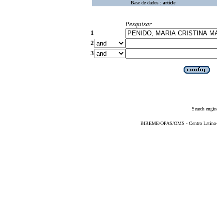
Base de dados :
article
Pesquisar
1
2
3
Search engin
BIREME/OPAS/OMS - Centro Latino-Am