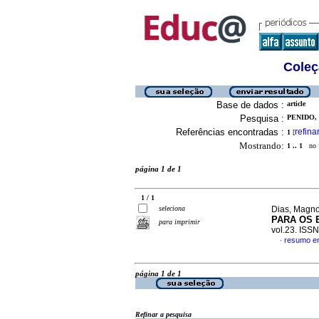
Coleç
Base de dados :
article
Pesquisa :
PENIDO, 
Referências encontradas :
refina
1
[
Mostrando:
1 .. 1
no f
página 1 de 1
1 / 1
seleciona
Dias, Magno
PARA OS 
para imprimir
vol.23. ISS
resumo e
·
página 1 de 1
Refinar a pesquisa