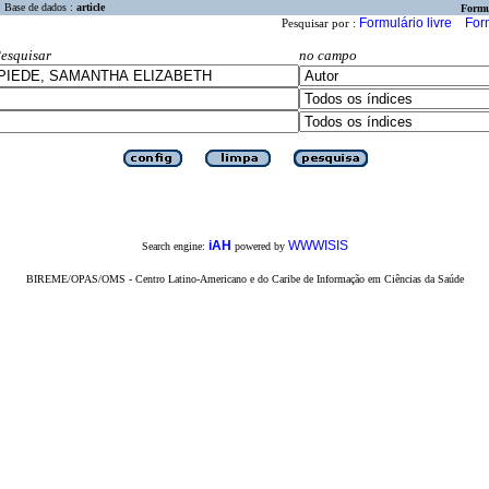
Base de dados :
article
Formu
Formulário livre
For
Pesquisar por :
esquisar
no campo
iAH
WWWISIS
Search engine:
powered by
BIREME/OPAS/OMS - Centro Latino-Americano e do Caribe de Informação em Ciências da Saúde