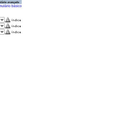
lário avançado
mulário básico