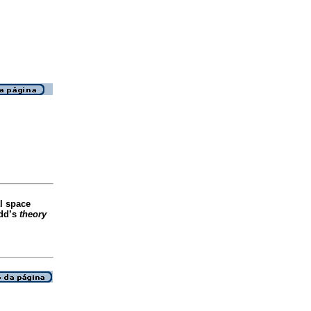
al space
idd’s
theory