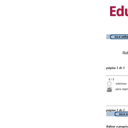
Ref
página 1 de 1
1 / 1
seleciona
para impr
página 1 de 1
Refinar a pesquis