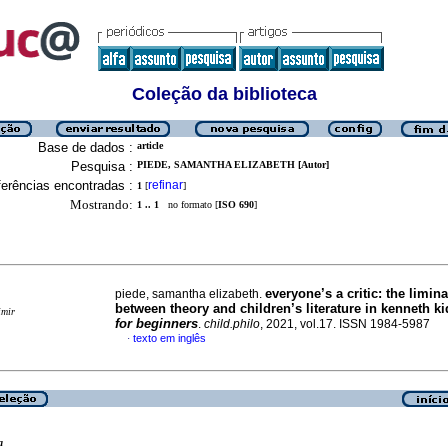
Coleção da biblioteca
Base de dados :
article
Pesquisa :
PIEDE, SAMANTHA ELIZABETH [Autor]
erências encontradas :
refinar
1
[
]
Mostrando:
1 .. 1
no formato [
ISO 690
]
everyone’s a critic: the limin
piede, samantha elizabeth.
between theory and children’s literature in kenneth k
imir
for beginners
.
child.philo
, 2021, vol.17. ISSN 1984-5987
texto em inglês
·
a