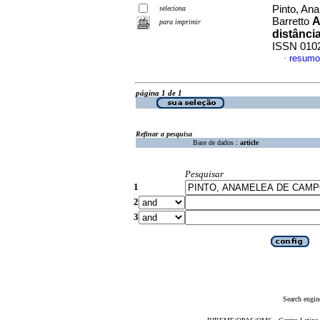
Pinto, An
seleciona
A
Barretto
para imprimir
distânci
ISSN 010
resumo
·
página 1 de 1
Refinar a pesquisa
Base de dados :
article
Pesquisar
1
2
3
Search engin