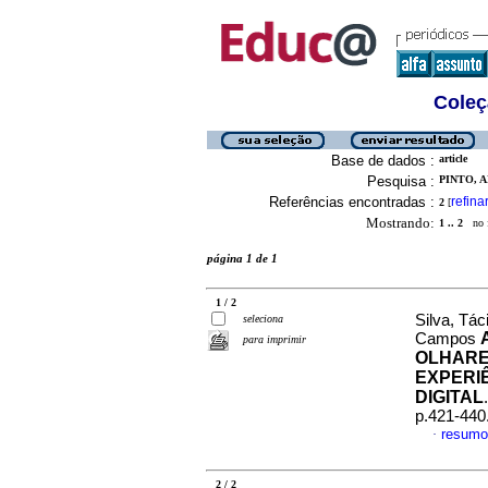
Coleç
Base de dados :
article
Pesquisa :
PINTO, 
Referências encontradas :
refina
2
[
Mostrando:
1 .. 2
no f
página 1 de 1
1 / 2
Silva, Tá
seleciona
Campos
para imprimir
OLHARE
EXPERI
DIGITAL
p.421-440
resumo
·
2 / 2