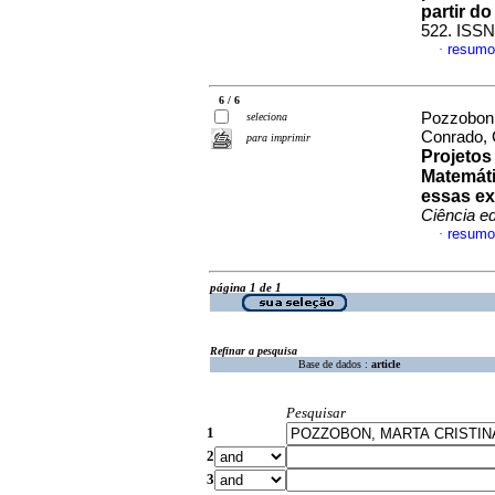
partir d
522. ISSN
resumo
·
6 / 6
Pozzobon,
seleciona
Conrado, 
para imprimir
Projetos
Matemát
essas ex
Ciência e
resumo
·
página 1 de 1
Refinar a pesquisa
Base de dados :
article
Pesquisar
1
2
3