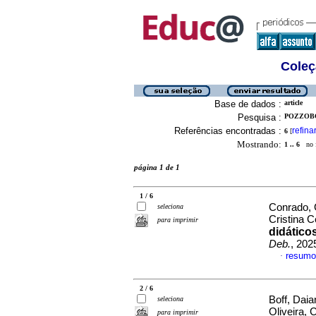
Coleç
Base de dados :
article
Pesquisa :
POZZOBO
Referências encontradas :
refina
6
[
Mostrando:
1 .. 6
no f
página 1 de 1
1 / 6
Conrado, 
seleciona
Cristina 
para imprimir
didático
Deb.
, 202
resumo
·
2 / 6
Boff, Dai
seleciona
Oliveira, 
para imprimir