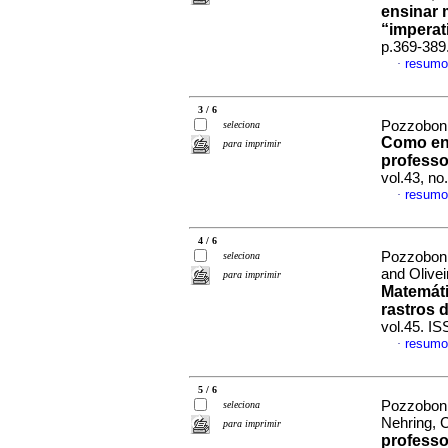
ensinar
“imperati
p.369-389
resumo
·
3 / 6
Pozzobon,
seleciona
Como ens
para imprimir
professo
vol.43, n
resumo
·
4 / 6
Pozzobon,
seleciona
and Olive
para imprimir
Matemáti
rastros 
vol.45. I
resumo
·
5 / 6
Pozzobon, 
seleciona
Nehring, 
para imprimir
professo