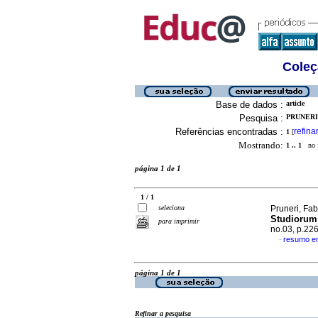
Coleç
Base de dados :
article
Pesquisa :
PRUNERI,
Referências encontradas :
refina
1
[
Mostrando:
1 .. 1
no f
página 1 de 1
1 / 1
seleciona
Pruneri, Fab
Studiorum 
para imprimir
no.03, p.22
resumo e
·
página 1 de 1
Refinar a pesquisa