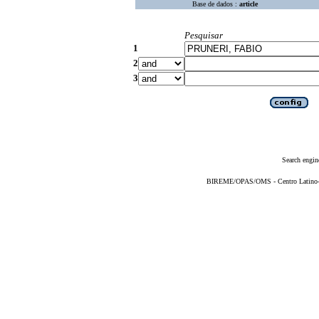
Base de dados :
article
Pesquisar
1
2
3
Search engin
BIREME/OPAS/OMS - Centro Latino-Am