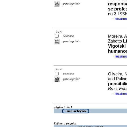
responsa
para imprimir
se profe
no.2. ISS
resumo
·
3 / 4
Moreira, 
seleciona
L
Zabotto
para imprimir
Vigotski
humano
resumo
·
4 / 4
Oliveira, 
seleciona
and Pulin
para imprimir
possibil
Bras. Edu
resumo
·
página 1 de 1
Refinar a pesquisa
Base de dados :
article