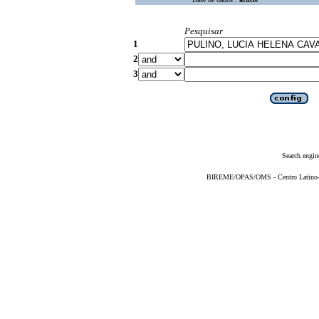
Pesquisar
1
2
3
Search engin
BIREME/OPAS/OMS - Centro Latino-Am