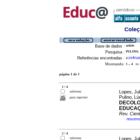
Coleç
Base de dados :
article
Pesquisa :
PULINO,
Referências encontradas :
refina
4
[
Mostrando:
1 .. 4
no f
página 1 de 1
1 / 4
Lopes, Ju
seleciona
Pulino, L
para imprimir
DECOLO
EDUCAÇ
Rev. Cient
resumo
·
2 / 4
seleciona
Lopes, Jul