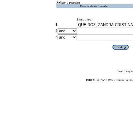
Refinar a pesquisa
Base de dados :
article
Pesquisar
1
2
3
Search engin
BIREME/OPAS/OMS - Centro Latino-Am