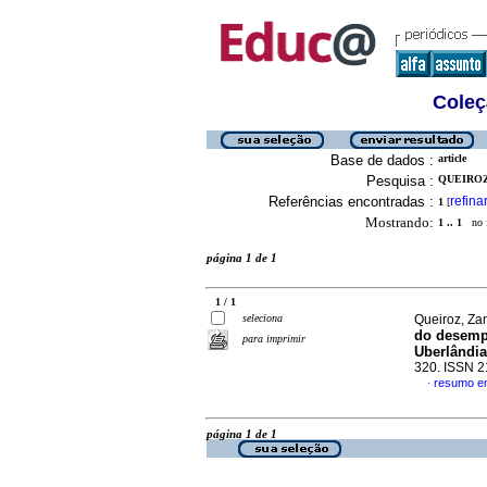
Coleç
Base de dados :
article
Pesquisa :
QUEIROZ,
Referências encontradas :
refina
1
[
Mostrando:
1 .. 1
no f
página 1 de 1
1 / 1
seleciona
Queiroz, Zan
do desemp
para imprimir
Uberlândia
320. ISSN 
resumo e
·
página 1 de 1