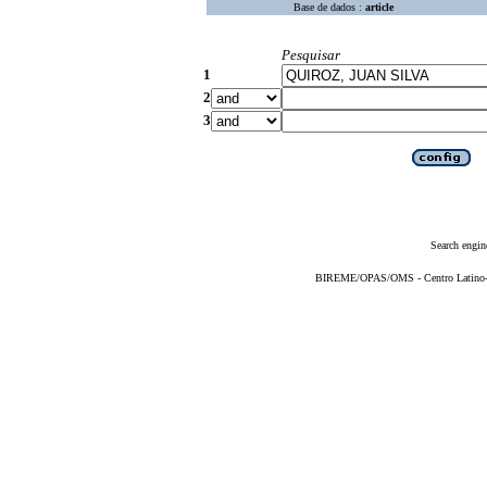
Base de dados :
article
Pesquisar
1
2
3
Search engin
BIREME/OPAS/OMS - Centro Latino-Am