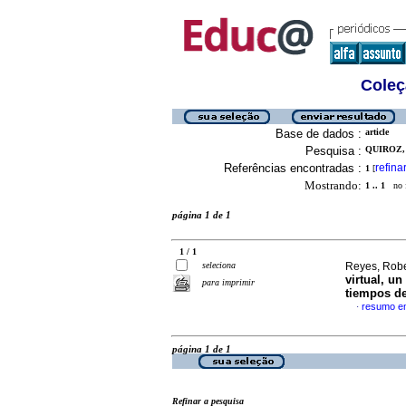
Coleç
Base de dados :
article
Pesquisa :
QUIROZ, 
Referências encontradas :
refina
1
[
Mostrando:
1 .. 1
no f
página 1 de 1
1 / 1
seleciona
Reyes, Robe
virtual, u
para imprimir
tiempos de
resumo e
·
página 1 de 1
Refinar a pesquisa