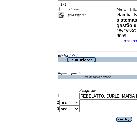
2 / 2
Nardi, Elt
seleciona
Gamba, I
para imprimir
sistemas
gestão d
UNOESC
6059
resumo
·
página 1 de 1
Refinar a pesquisa
Base de dados :
article
Pesquisar
1
2
3