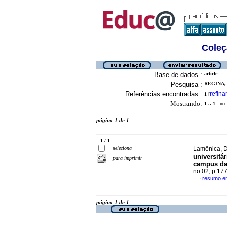
Coleç
Base de dados :
article
Pesquisa :
REGINA,
Referências encontradas :
refina
1
[
Mostrando:
1 .. 1
no f
página 1 de 1
1 / 1
seleciona
Lamônica, D
universitár
para imprimir
campus da
no.02, p.17
resumo e
·
página 1 de 1