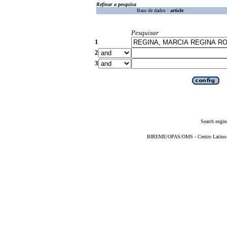
Refinar a pesquisa
Base de dados :
article
Pesquisar
1
2
3
Search engin
BIREME/OPAS/OMS - Centro Latino-Am