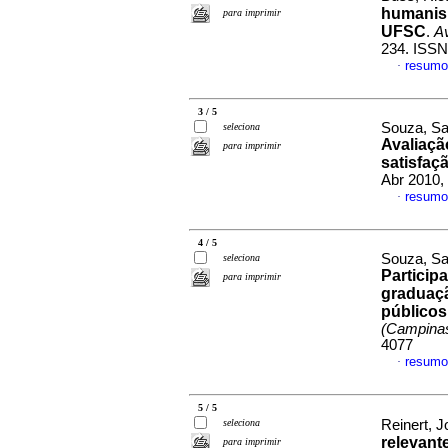
humanis
para imprimir
UFSC
.
A
234. ISSN
resumo
·
3 / 5
Souza, Sa
seleciona
Avaliaçã
para imprimir
satisfaç
Abr 2010,
resumo
·
4 / 5
Souza, Sa
seleciona
Particip
para imprimir
graduaçã
públicos
(Campina
4077
resumo
·
5 / 5
seleciona
Reinert, 
relevant
para imprimir