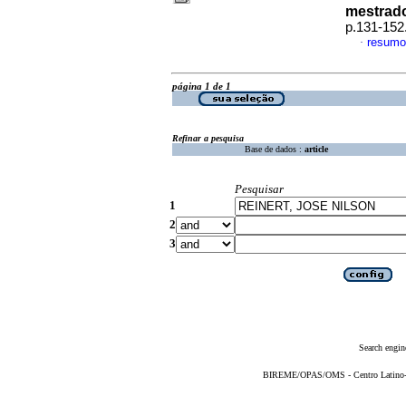
mestrad
p.131-152
resumo
·
página 1 de 1
Refinar a pesquisa
Base de dados :
article
Pesquisar
1
2
3
Search engin
BIREME/OPAS/OMS - Centro Latino-Am