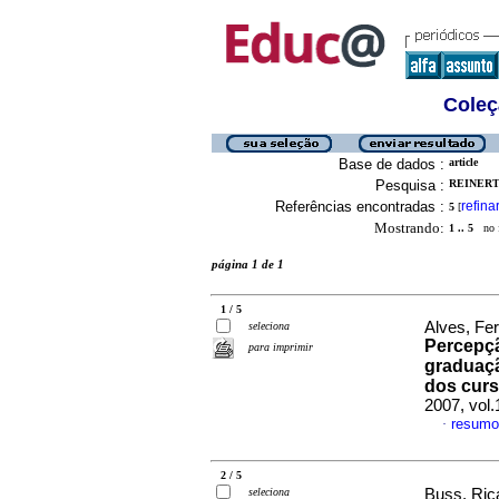
Coleç
Base de dados :
article
Pesquisa :
REINERT,
Referências encontradas :
refina
5
[
Mostrando:
1 .. 5
no f
página 1 de 1
1 / 5
Alves, Fe
seleciona
Percepç
para imprimir
graduaçã
dos cur
2007, vol
resumo
·
2 / 5
seleciona
Buss, Ric