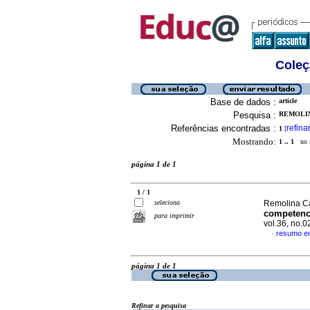
Coleç
Base de dados :
article
Pesquisa :
REMOLIN
Referências encontradas :
refina
1
[
Mostrando:
1 .. 1
no f
página 1 de 1
1 / 1
seleciona
Remolina Ca
competenci
para imprimir
vol.36, no.
resumo e
·
página 1 de 1
Refinar a pesquisa