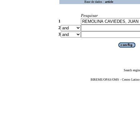
Base de dados :
article
Pesquisar
1
2
3
Search engin
BIREME/OPAS/OMS - Centro Latino-Am