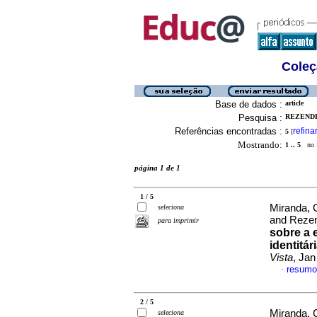
Coleç
Base de dados :
article
Pesquisa :
REZENDE,
Referências encontradas :
refina
5
[
Mostrando:
1 .. 5
no f
página 1 de 1
1 / 5
Miranda, 
seleciona
and Rezen
para imprimir
sobre a 
identitá
Vista
, Jan
resumo
·
2 / 5
Miranda, 
seleciona