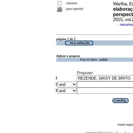
seleciona
Wartha, E
elaboraç
para imprimir
perspect
2015, vol.
resumo
·
página 1 de 1
Refinar a pesquisa
Base de dados :
article
Pesquisar
1
2
3
Search engin