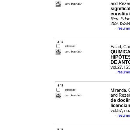
and Rezen
para imprimir
signific
constitu
Rev. Educ
259. ISSN
resumo
·
3 / 5
seleciona
Faiad, Ca
QUÍMICA
para imprimir
HIPÓTES
DE ANT
vol.27. I
resumo
·
4 / 5
Miranda, 
seleciona
and Rezen
para imprimir
de docênc
licencia
vol.57, n
resumo
·
5 / 5