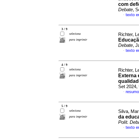
com defi
Debate
, S
texto 
·
3 / 9
seleciona
Richter, L
Educação
para imprimir
Debate
, 
texto 
·
4 / 9
seleciona
Richter, L
Externa 
para imprimir
qualidad
Set 2024,
resumo
·
5 / 9
seleciona
Silva, Mari
da educa
para imprimir
Polít. Deb
texto 
·