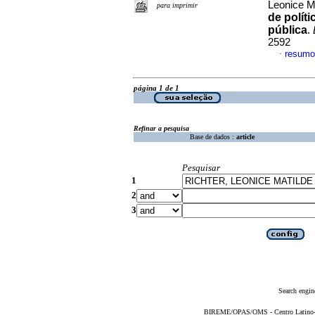
Leonice M
para imprimir
de políti
pública
.
2592
resumo
·
página 1 de 1
Refinar a pesquisa
Base de dados :
article
Pesquisar
1
2
3
Search engin
BIREME/OPAS/OMS - Centro Latino-Am