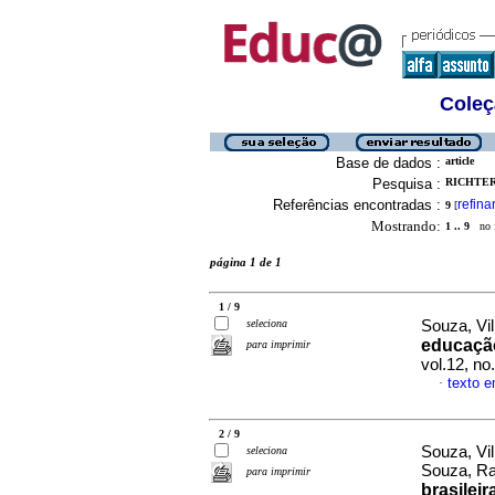
Coleç
Base de dados :
article
Pesquisa :
RICHTER
Referências encontradas :
refina
9
[
Mostrando:
1 .. 9
no f
página 1 de 1
1 / 9
seleciona
Souza, Vi
educaçã
para imprimir
vol.12, no
texto 
·
2 / 9
Souza, Vil
seleciona
Souza, Ra
para imprimir
brasilei