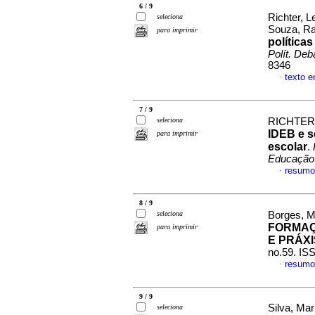
6 / 9
Richter, L
seleciona
Souza, Ra
para imprimir
política
Polít. Deb
8346
texto 
·
7 / 9
seleciona
RICHTER,
IDEB e s
para imprimir
escolar
.
Educação
resumo
·
8 / 9
seleciona
Borges, Ma
FORMAÇ
para imprimir
E PRÁX
no.59. IS
resumo
·
9 / 9
Silva, Mar
seleciona