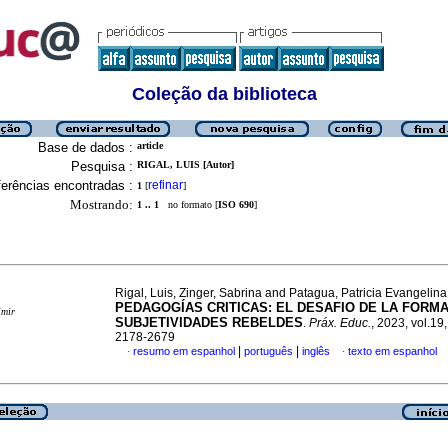
Coleção da biblioteca
Base de dados :
article
Pesquisa :
RIGAL, LUIS [Autor]
erências encontradas :
refinar
1
[
]
Mostrando:
1 .. 1
no formato [
ISO 690
]
Rigal, Luis, Zinger, Sabrina and Patagua, Patricia Evangelina
PEDAGOGÍAS CRITICAS: EL DESAFIO DE LA FORM
imir
SUBJETIVIDADES REBELDES
.
Práx. Educ.
, 2023, vol.19
2178-2679
|
|
resumo em espanhol
português
inglês
texto em espanhol
·
·