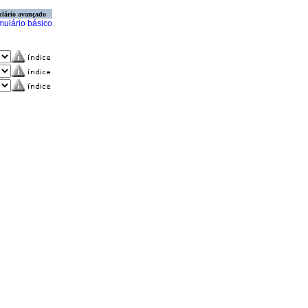
lário avançado
mulário básico