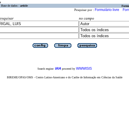
a
Base de dados :
article
Formu
Formulário livre
For
Pesquisar por :
esquisar
no campo
iAH
WWWISIS
Search engine:
powered by
BIREME/OPAS/OMS - Centro Latino-Americano e do Caribe de Informação em Ciências da Saúde