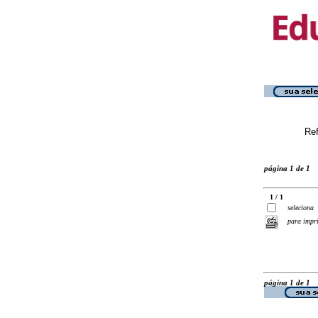
Ref
página 1 de 1
1 / 1
seleciona
para impr
página 1 de 1