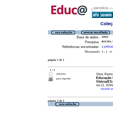
Coleç
Base de dados :
article
Pesquisa :
ROCHA, 
Referências encontradas :
refina
1
[
Mostrando:
1 .. 1
no f
página 1 de 1
1 / 1
seleciona
Silva, Ramo
Educação I
para imprimir
Vitória/ES
vol.21. ISS
resumo e
·
página 1 de 1