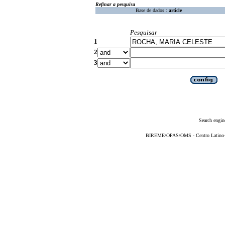
Refinar a pesquisa
Base de dados :
article
Pesquisar
1
2
3
Search engin
BIREME/OPAS/OMS - Centro Latino-Am