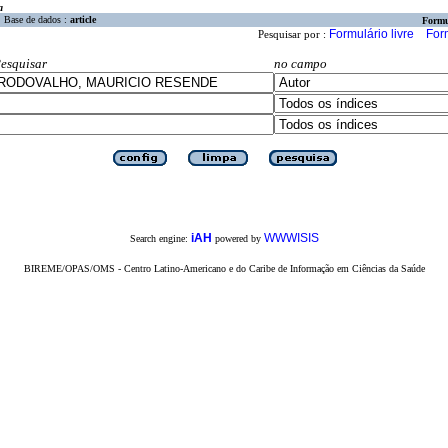
a
Base de dados :
article
Formu
Formulário livre
For
Pesquisar por :
esquisar
no campo
iAH
WWWISIS
Search engine:
powered by
BIREME/OPAS/OMS - Centro Latino-Americano e do Caribe de Informação em Ciências da Saúde