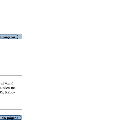
and Mané,
lusiva no
45, p.255-