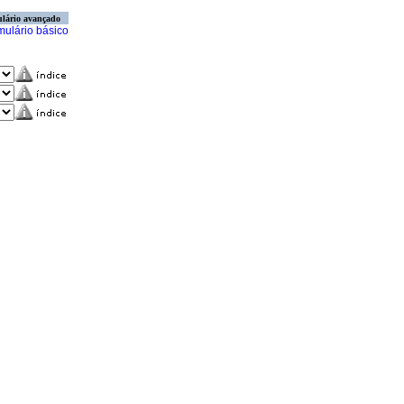
lário avançado
mulário básico