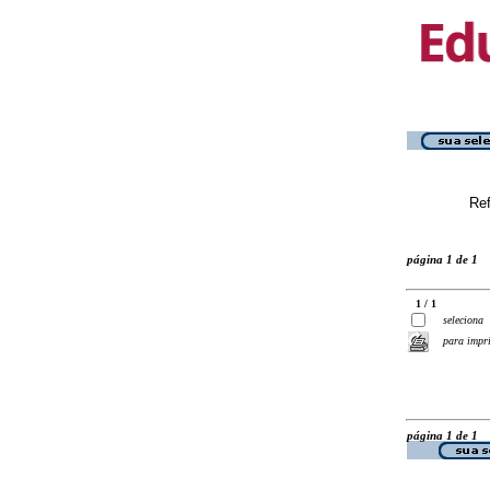
Ref
página 1 de 1
1 / 1
seleciona
para impr
página 1 de 1