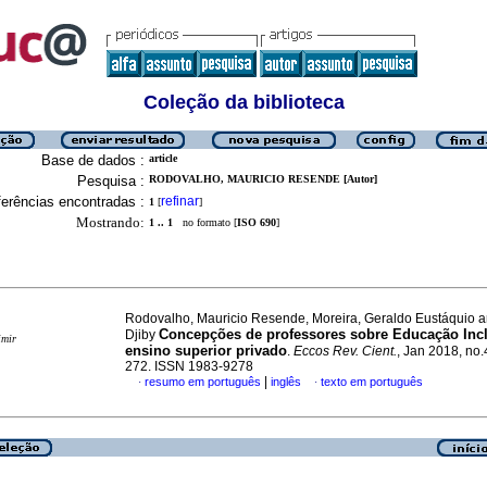
Coleção da biblioteca
Base de dados :
article
Pesquisa :
RODOVALHO, MAURICIO RESENDE [Autor]
erências encontradas :
refinar
1
[
]
Mostrando:
1 .. 1
no formato [
ISO 690
]
Rodovalho, Mauricio Resende, Moreira, Geraldo Eustáquio 
Concepções de professores sobre Educação Inc
Djiby
imir
ensino superior privado
.
Eccos Rev. Cient.
, Jan 2018, no.
272. ISSN 1983-9278
|
resumo em português
inglês
texto em português
·
·